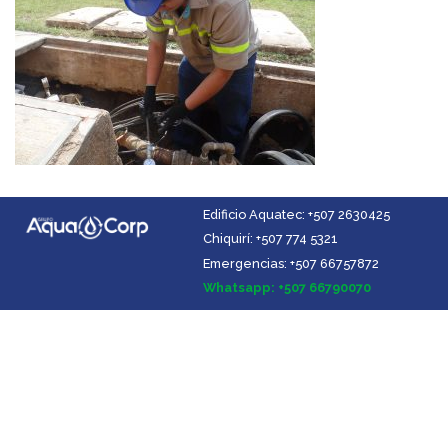
Edificio Aquatec: +507 2630425
Chiquirí: +507 774 5321
Emergencias: +507 66757872
Facebook
Instagram
YouTube
LinkedIn
Whatsapp: +507 66790070