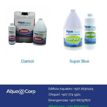
Clarisol
Super Blue
Edificio Aquatec: +507 2630425
Chiquirí: +507 774 5321
Emergencias: +507 66757872
Facebook
Instagram
YouTube
LinkedIn
Whatsapp: +507 66790070